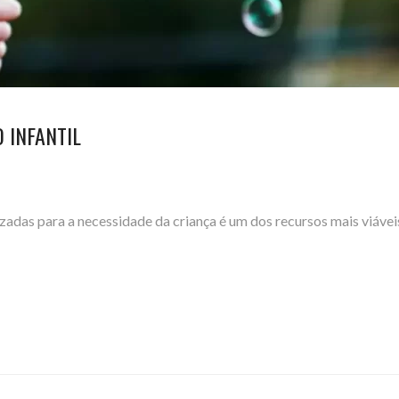
 INFANTIL
izadas para a necessidade da criança é um dos recursos mais viávei